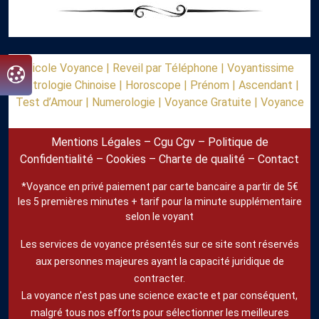
Nicole Voyance |
Reveil par Téléphone |
Voyantissime
Astrologie Chinoise |
Horoscope |
Prénom |
Ascendant |
Test d’Amour |
Numerologie |
Voyance Gratuite |
Voyance
Mentions Légales
–
Cgu Cgv
–
Politique de
Confidentialité
–
Cookies
–
Charte de qualité
–
Contact
*Voyance en privé paiement par carte bancaire a partir de 5€
les 5 premières minutes + tarif pour la minute supplémentaire
selon le voyant
Les services de voyance présentés sur ce site sont réservés
aux personnes majeures ayant la capacité juridique de
contracter.
La voyance n'est pas une science exacte et par conséquent,
malgré tous nos efforts pour sélectionner les meilleures