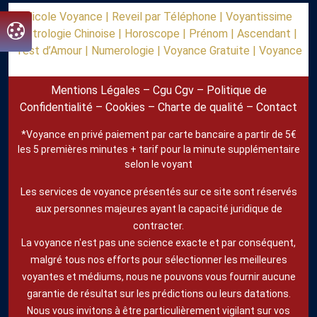
Nicole Voyance |
Reveil par Téléphone |
Voyantissime
Astrologie Chinoise |
Horoscope |
Prénom |
Ascendant |
Test d’Amour |
Numerologie |
Voyance Gratuite |
Voyance
Mentions Légales
–
Cgu Cgv
–
Politique de
Confidentialité
–
Cookies
–
Charte de qualité
–
Contact
*Voyance en privé paiement par carte bancaire a partir de 5€
les 5 premières minutes + tarif pour la minute supplémentaire
selon le voyant
Les services de voyance présentés sur ce site sont réservés
aux personnes majeures ayant la capacité juridique de
contracter.
La voyance n'est pas une science exacte et par conséquent,
malgré tous nos efforts pour sélectionner les meilleures
voyantes et médiums, nous ne pouvons vous fournir aucune
garantie de résultat sur les prédictions ou leurs datations.
Nous vous invitons à être particulièrement vigilant sur vos