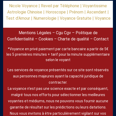
Nicole Voyance |
Reveil par Téléphone |
Voyantissime
Astrologie Chinoise |
Horoscope |
Prénom |
Ascendant |
Test d’Amour |
Numerologie |
Voyance Gratuite |
Voyance
Mentions Légales
–
Cgu Cgv
–
Politique de
Confidentialité
–
Cookies
–
Charte de qualité
–
Contact
*Voyance en privé paiement par carte bancaire a partir de 5€
les 5 premières minutes + tarif pour la minute supplémentaire
selon le voyant
Les services de voyance présentés sur ce site sont réservés
aux personnes majeures ayant la capacité juridique de
contracter.
La voyance n'est pas une science exacte et par conséquent,
malgré tous nos efforts pour sélectionner les meilleures
voyantes et médiums, nous ne pouvons vous fournir aucune
garantie de résultat sur les prédictions ou leurs datations.
Nous vous invitons à être particulièrement vigilant sur vos