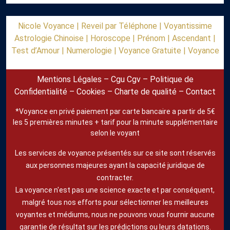
Nicole Voyance |
Reveil par Téléphone |
Voyantissime
Astrologie Chinoise |
Horoscope |
Prénom |
Ascendant |
Test d’Amour |
Numerologie |
Voyance Gratuite |
Voyance
Mentions Légales
–
Cgu Cgv
–
Politique de
Confidentialité
–
Cookies
–
Charte de qualité
–
Contact
*Voyance en privé paiement par carte bancaire a partir de 5€
les 5 premières minutes + tarif pour la minute supplémentaire
selon le voyant
Les services de voyance présentés sur ce site sont réservés
aux personnes majeures ayant la capacité juridique de
contracter.
La voyance n'est pas une science exacte et par conséquent,
malgré tous nos efforts pour sélectionner les meilleures
voyantes et médiums, nous ne pouvons vous fournir aucune
garantie de résultat sur les prédictions ou leurs datations.